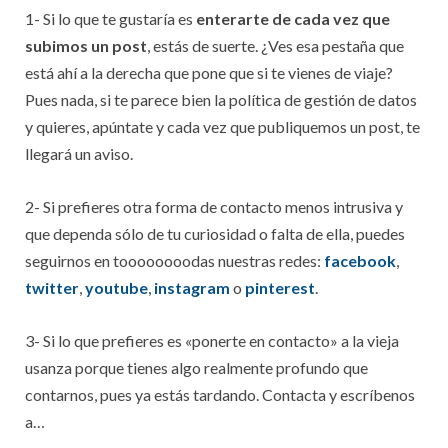
1- Si lo que te gustaría es
enterarte de cada vez que
subimos un post
, estás de suerte. ¿Ves esa pestaña que
está ahí a la derecha que pone que si te vienes de viaje?
Pues nada, si te parece bien la política de gestión de datos
y quieres, apúntate y cada vez que publiquemos un post, te
llegará un aviso.
2- Si prefieres otra forma de contacto menos intrusiva y
que dependa sólo de tu curiosidad o falta de ella, puedes
seguirnos en toooooooodas nuestras redes:
facebook
,
twitter
,
youtube
,
instagram
o
pinterest
.
3- Si lo que prefieres es «ponerte en contacto» a la vieja
usanza porque tienes algo realmente profundo que
contarnos, pues ya estás tardando. Contacta y escríbenos
a…