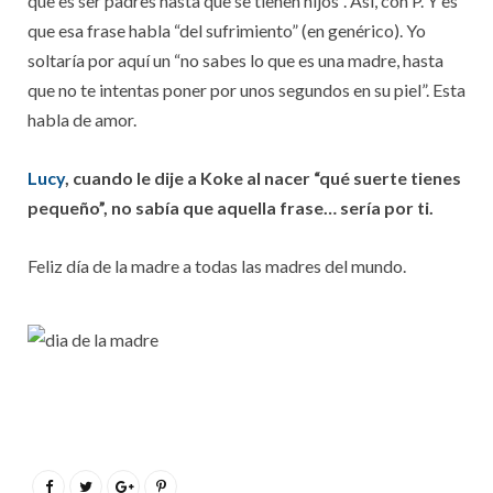
que es ser padres hasta que se tienen hijos”. Así, con P. Y es
que esa frase habla “del sufrimiento” (en genérico). Yo
soltaría por aquí un “no sabes lo que es una madre, hasta
que no te intentas poner por unos segundos en su piel”. Esta
habla de amor.
Lucy
, cuando le dije a Koke al nacer “qué suerte tienes
pequeño”, no sabía que aquella frase… sería por ti.
Feliz día de la madre a todas las madres del mundo.