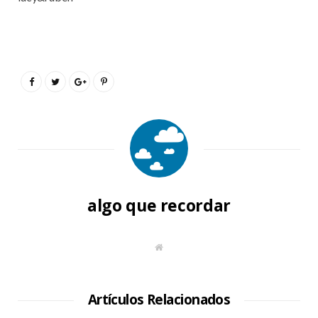
algo que recordar
S
i
t
i
o
W
Artículos Relacionados
e
b