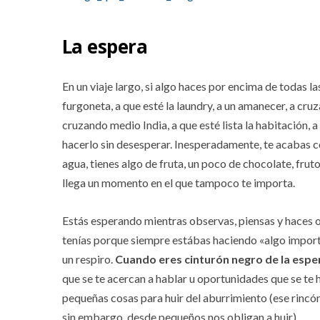
La espera
En un viaje largo, si algo haces por encima de todas las
furgoneta, a que esté la laundry, a un amanecer, a cruza
cruzando medio India, a que esté lista la habitación,
hacerlo sin desesperar. Inesperadamente, te acabas c
agua, tienes algo de fruta, un poco de chocolate, frut
llega un momento en el que tampoco te importa.
Estás esperando mientras observas, piensas y haces o
tenías porque siempre estábas haciendo «algo importa
un respiro.
Cuando eres cinturón negro de la espe
que se te acercan a hablar u oportunidades que se te
pequeñas cosas para huir del aburrimiento (ese rincón 
sin embargo, desde pequeños nos obligan a huir).