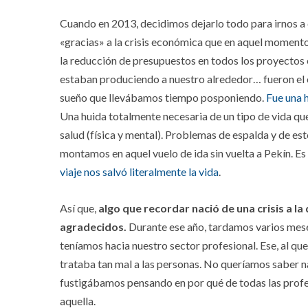
Cuando en 2013, decidimos dejarlo todo para irnos a 
«gracias» a la crisis económica que en aquel momento
la reducción de presupuestos en todos los proyectos 
estaban produciendo a nuestro alrededor… fueron e
sueño que llevábamos tiempo posponiendo.
Fue una 
Una huida totalmente necesaria de un tipo de vida q
salud (física y mental). Problemas de espalda y de e
montamos en aquel vuelo de ida sin vuelta a Pekín. Es
viaje nos salvó literalmente la vida
.
Así que,
algo que recordar nació de una crisis a l
agradecidos.
Durante ese año, tardamos varios meses
teníamos hacia nuestro sector profesional. Ese, al q
trataba tan mal a las personas. No queríamos saber 
fustigábamos pensando en por qué de todas las profe
aquella.