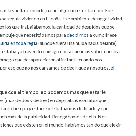
dar la vuelta al mundo, nació algoquerecordar.com. Fue
 se seguía viviendo en España. Ese ambiente de negatividad,
en los que trabajábamos, la cantidad de despidos que se
l empuje que necesitábamos para
decidirnos
a cumplir ese
huida en toda regla
(aunque fuera una huida hacia delante).
ue estaba ya trayendo consigo consecuencias sobre nuestra
stómago que desaparecieron al instante cuando nos
 por eso que no nos cansamos de decir que a nosotros,
el
a que con el tiempo, no podemos más que estarle
 (más de dos y de tres) en dejar atrás esa rabia que
ue tanto tiempo y esfuerzo le habíamos dedicado y que
nada más de la publicidad. Renegábamos de ella. Nos
siones que existen en el mundo, habíamos tenido que elegir