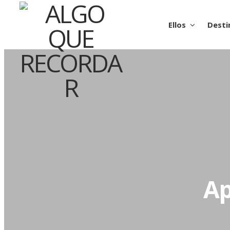
Ellos
Desti
Ap