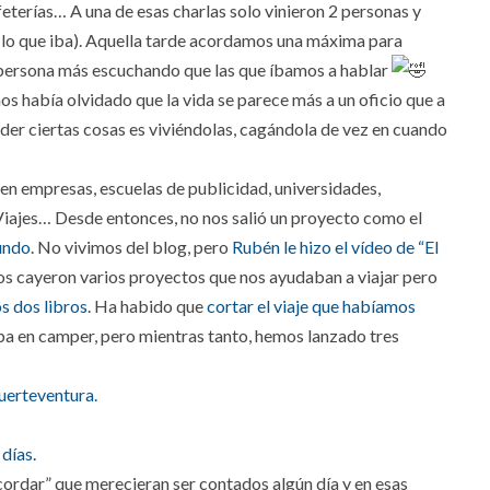
feterías… A una de esas charlas solo vinieron 2 personas y
 a lo que iba). Aquella tarde acordamos una máxima para
 persona más escuchando que las que íbamos a hablar
 había olvidado que la vida se parece más a un oficio que a
nder ciertas cosas es viviéndolas, cagándola de vez en cuando
 en empresas, escuelas de publicidad, universidades,
 Viajes…
Desde entonces, no nos salió un proyecto como el
undo
. No vivimos del blog, pero
Rubén le hizo el vídeo de “El
nos cayeron varios proyectos que nos ayudaban a viajar pero
s dos libros
. Ha habido que
cortar el viaje que habíamos
a en camper, pero mientras tanto, hemos lanzado tres
uerteventura.
días.
ordar” que merecieran ser contados algún día y en esas