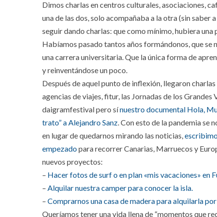
Dimos charlas en centros culturales, asociaciones, ca
una de las dos, solo acompañaba a la otra (sin saber
seguir dando charlas: que como mínimo, hubiera una
Habíamos pasado tantos años formándonos, que se nos
una carrera universitaria. Que la única forma de apre
y reinventándose un poco.
Después de aquel punto de inflexión, llegaron charlas
agencias de viajes, fitur, las Jornadas de los Grandes
daigramfestival pero sí
nuestro documental Hola, M
trato” a Alejandro Sanz
. Con esto de la pandemia se 
en lugar de quedarnos mirando las noticias,
escribimo
empezado
para recorrer Canarias, Marruecos y Europ
nuevos proyectos:
–
Hacer fotos de surf o en plan «mis vacaciones» en F
–
Alquilar nuestra camper para conocer la isla.
–
Comprarnos una casa de madera para alquilarla por 
Queríamos tener una vida llena de “momentos que rec