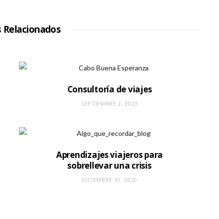
t
i
o
W
s Relacionados
e
b
Consultoría de viajes
SEPTIEMBRE 2, 2023
Aprendizajes viajeros para
sobrellevar una crisis
DICIEMBRE 31, 2020