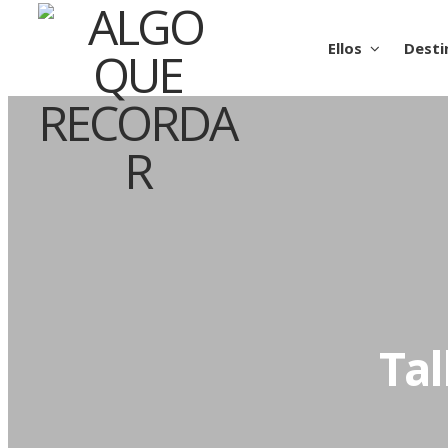
Ellos
Desti
Tal