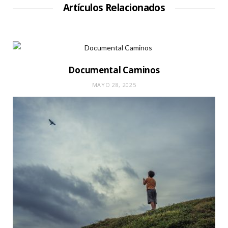
W
Artículos Relacionados
e
b
Documental Caminos
MAYO 28, 2025