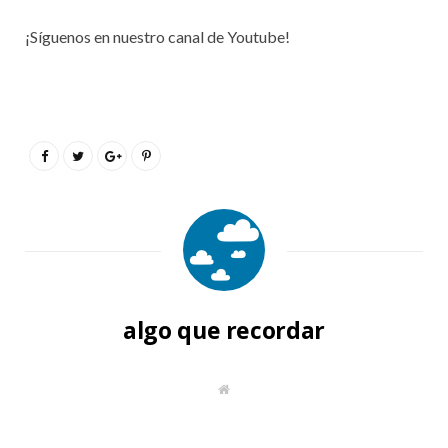
¡Síguenos en nuestro canal de Youtube!
algo que recordar
S
i
t
i
o