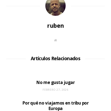
ruben
S
i
t
i
o
W
Artículos Relacionados
e
b
No me gusta jugar
FEBRERO 27, 2026
Por qué no viajamos en tribu por
Europa