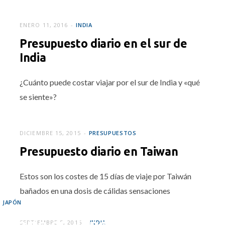
ENERO 11, 2016
INDIA
Presupuesto diario en el sur de
India
¿Cuánto puede costar viajar por el sur de India y «qué
se siente»?
DICIEMBRE 15, 2015
PRESUPUESTOS
Presupuesto diario en Taiwan
Estos son los costes de 15 días de viaje por Taiwán
bañados en una dosis de cálidas sensaciones
JAPÓN
 diario en Japón
SEPTIEMBRE 5, 2015
INDIA