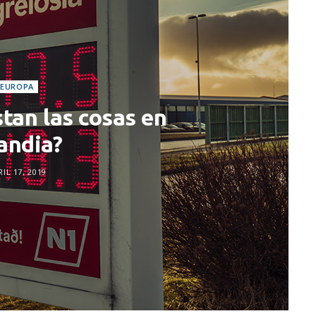
EUROPA
tan las cosas en
landia?
IL 17, 2019