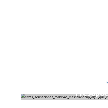
NOVIE
Presupue
Ma