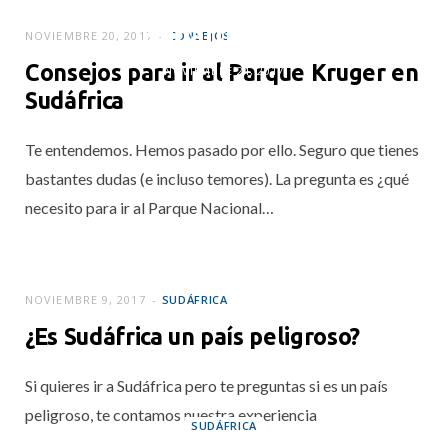
Koketeando con los
sudafricanos
NOVIEMBRE 20, 2017
CONSEJOS
Consejos para ir al Parque Kruger en
NOVIEMBRE 24, 2017
Sudáfrica
Te entendemos. Hemos pasado por ello. Seguro que tienes
bastantes dudas (e incluso temores). La pregunta es ¿qué
necesito para ir al Parque Nacional…
NOVIEMBRE 9, 2017
SUDÁFRICA
¿Es Sudáfrica un país peligroso?
Si quieres ir a Sudáfrica pero te preguntas si es un país
peligroso, te contamos nuestra experiencia
SUDÁFRICA