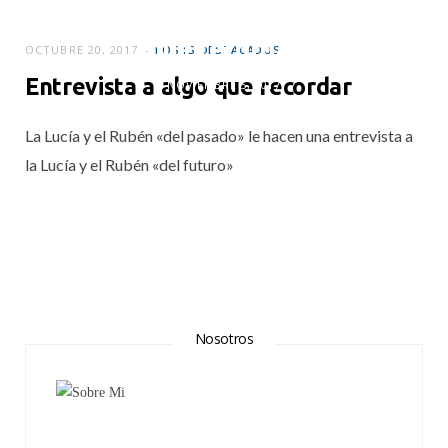
Un nuevo tatuaje
que recordar
OCTUBRE 20, 2017
POSTS DESTACADOS
Entrevista a algo que recordar
NOVIEMBRE 5, 2017
La Lucía y el Rubén «del pasado» le hacen una entrevista a
la Lucía y el Rubén «del futuro»
Nosotros