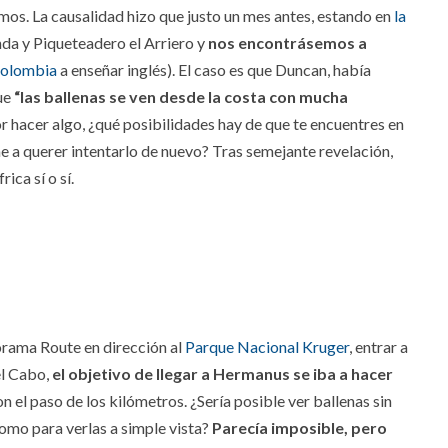
mos. La causalidad hizo que justo un mes antes, estando en
la
da y Piqueteadero el Arriero y
nos encontrásemos a
olombia
a enseñar inglés). El caso es que Duncan, había
ue
“las ballenas se ven desde la costa con mucha
por hacer algo, ¿qué posibilidades hay de que te encuentres en
me a querer intentarlo de nuevo? Tras semejante revelación,
ica sí o sí.
orama Route en dirección al
Parque Nacional Kruger
, entrar a
el Cabo,
el objetivo de llegar a Hermanus se iba a hacer
n el paso de los kilómetros. ¿Sería posible ver ballenas sin
como para verlas a simple vista?
Parecía imposible, pero