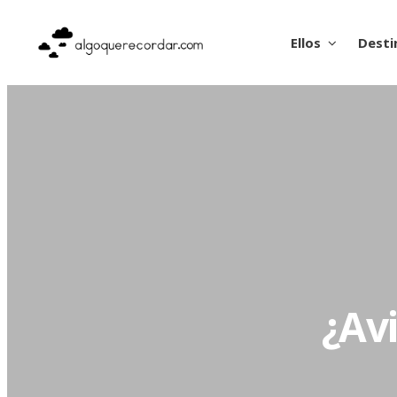
Ellos
Desti
¿Av