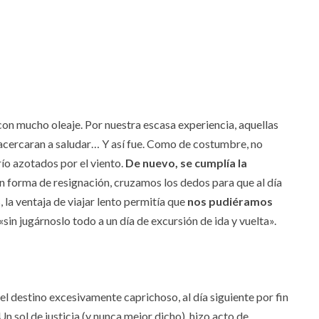
 con mucho oleaje. Por nuestra escasa experiencia, aquellas
 acercaran a saludar… Y así fue. Como de costumbre, no
ío azotados por el viento.
De nuevo, se cumplía la
 forma de resignación, cruzamos los dedos para que al día
, la ventaja de viajar lento permitía que
nos pudiéramos
 «sin jugárnoslo todo a un día de excursión de ida y vuelta».
el destino excesivamente caprichoso, al día siguiente por fin
 Un sol de justicia (y nunca mejor dicho), hizo acto de