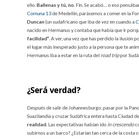
ello.
Ballenas y tú, no
. Fin. Se acabó… o eso pensába
Comuna 13
de Medellín, parásemos a comer en la Fon
Duncan
(un sudafricano que iba de vez en cuando a
C
nacido en Hermanus y contaba que había que ir porq
facilidad”
. A ver, una vez que has perdido la ilusión 
el lugar más inesperado justo a la persona que te ani
Hermanus iba a estar en la ruta del
road trip
por Sudáfr
¿Será verdad?
Después de salir de Johannesburgo, pasar por la Pan
Suazilandia y cruzar Sudáfrica entera hasta Ciudad d
realidad
. Las expectativas habían ido
in crescendo
co
subirnos a un barco? ¿Estarían tan cerca de la costa 