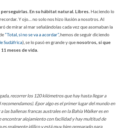
perseguirlas. En su hábitat natural. Libres.
Haciendo lo
recordar. Y ojo… no solo nos hizo ilusión a nosotros. Al
 paró de mirar al mar señalándolas cada vez que asomaban la
 de
“Total, si no se va a acordar”
, hemos de seguir diciendo
de Sudáfrica
), se lo pasó en grande y que
nosotros, sí que
o 11 meses de vida
.
igada, recorrer los 120 kilómetros que hay hasta llegar a
al recomendamos). Epor algo es el primer lugar del mundo en
 las ballenas francas australes en la Bahía Walker es en
e encontrar alojamiento con facilidad y hay multitud de
hía es realmente idílico y está muy bien preparado para