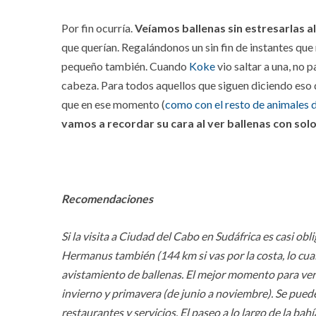
Por fin ocurría.
Veíamos ballenas sin estresarlas al 
que querían. Regalándonos un sin fin de instantes que 
pequeño también. Cuando
Koke
vio saltar a una, no
cabeza. Para todos aquellos que siguen diciendo eso
que en ese momento (
como con el resto de animales 
vamos a recordar su cara al ver ballenas con sol
Recomendaciones
Si la visita a Ciudad del Cabo en Sudáfrica es casi obl
Hermanus también (144 km si vas por la costa, lo cu
avistamiento de ballenas. El mejor momento para ver a
invierno y primavera (de junio a noviembre). Se pued
restaurantes y servicios. El paseo a lo largo de la ba