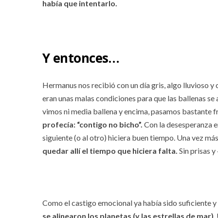
había que intentarlo.
Y entonces…
Hermanus nos recibió con un día gris, algo lluvioso y
eran unas malas condiciones para que las ballenas se
vimos ni media ballena y encima, pasamos bastante fr
profecía: “contigo no bicho”.
Con la desesperanza en
siguiente (o al otro) hiciera buen tiempo. Una vez más
quedar allí el tiempo que hiciera falta.
Sin prisas y
Como el castigo emocional ya había sido suficiente y 
se alinearon los planetas (y las estrellas de mar)
.