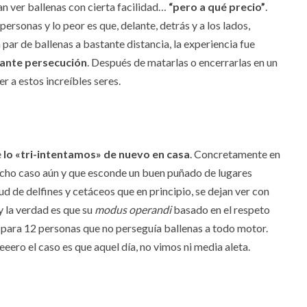
an ver ballenas con cierta facilidad…
“pero a qué precio”
.
rsonas y lo peor es que, delante, detrás y a los lados,
par de ballenas a bastante distancia, la experiencia fue
ante persecución
. Después de matarlas o encerrarlas en un
r a estos increíbles seres.
e
lo «tri-intentamos» de nuevo en casa
. Concretamente en
mucho caso aún y que esconde un buen puñado de lugares
d de delfines y cetáceos que en principio, se dejan ver con
 la verdad es que su
modus operandi
basado en el respeto
para 12 personas que no perseguía ballenas a todo motor.
ero el caso es que aquel día, no vimos ni media aleta.