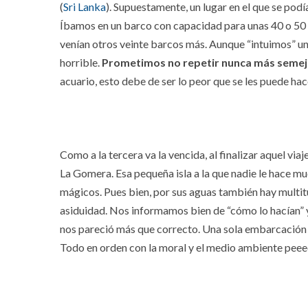
(
Sri Lanka
). Supuestamente, un lugar en el que se podí
Íbamos en un barco con capacidad para unas 40 o 50 pe
venían otros veinte barcos más. Aunque “intuimos” un 
horrible.
Prometimos no repetir nunca más semej
acuario, esto debe de ser lo peor que se les puede hace
Como a la tercera va la vencida, al finalizar aquel viaj
La Gomera. Esa pequeña isla a la que nadie le hace 
mágicos. Pues bien, por sus aguas también hay multitu
asiduidad. Nos informamos bien de “cómo lo hacían” y
nos pareció más que correcto. Una sola embarcación 
Todo en orden con la moral y el medio ambiente peeeee