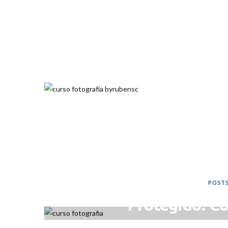
POST
Protegido: C
maner