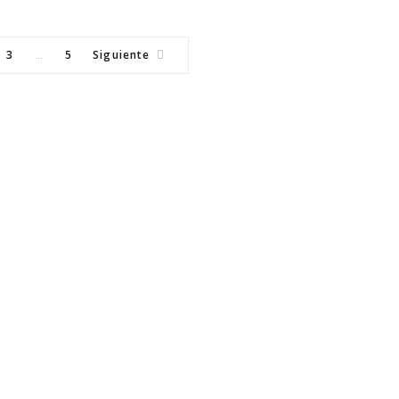
3
5
Siguiente
…