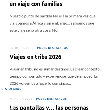
un viaje con familias
IL 16, 2026
Nuestro punto de partida No era la primera vez que
viajábamos a África y sin embargo… sabíamos que
este viaje sería otra cosa. No…
ENERO 12, 2026
POSTS DESTACADOS
Viajes en tribu 2026
Viajar en tribu no es sumar destinos. Es crear contexto,
tiempo compartido y experiencias que dejan poso. En
2026 volvemos a hacerlo con cinco…
S DESTACADOS
cuentos
MAYO 23, 2025
POSTS DESTACADOS
Las pantallas y… las personas
ERO 9, 2026