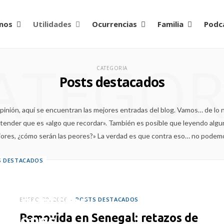
nos
Utilidades
Ocurrencias
Familia
Podc
ATEGOR
CATEGORIA
Posts destacados
nión, aquí se encuentran las mejores entradas del blog. Vamos… de lo n
nder que es «algo que recordar». También es posible que leyendo algun
jores, ¿cómo serán las peores?» La verdad es que contra eso… no podem
S DESTACADOS
alizar algunos
 en nuestras
ENERO 28, 2026
POSTS DESTACADOS
diciones
Removida en Senegal: retazos de