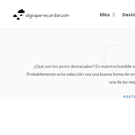
Ellos
Desti
C
¿Qué son los posts destacados? En nuestra humilde opi
Probablemente esta selección sea una buena forma de ente
una de las me
POST
Vamos a re
cambios
con