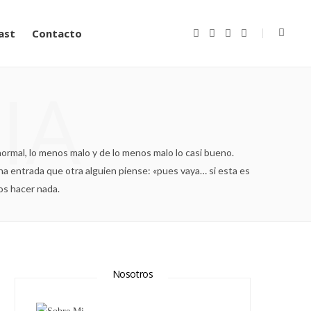
ast
Contacto
F
T
I
Y
a
w
n
o
c
i
s
u
e
t
t
T
b
t
a
u
IA
o
e
g
b
o
r
r
e
k
a
m
ormal, lo menos malo y de lo menos malo lo casi bueno.
a entrada que otra alguien piense: «pues vaya… si esta es
os hacer nada.
Nosotros