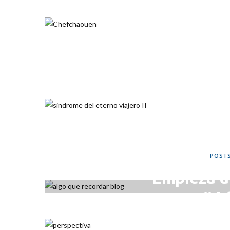
ENE
POST
Empieza u
#A
AB