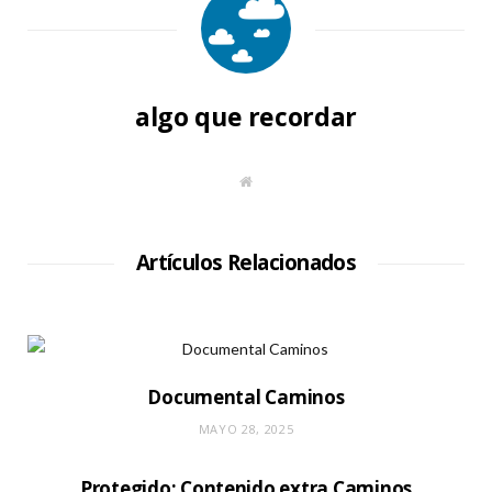
algo que recordar
S
i
t
i
o
W
Artículos Relacionados
e
b
Documental Caminos
MAYO 28, 2025
Protegido: Contenido extra Caminos