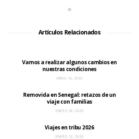
S
i
t
i
o
W
Artículos Relacionados
e
b
Vamos a realizar algunos cambios en
nuestras condiciones
ABRIL 16, 2026
Removida en Senegal: retazos de un
viaje con familias
ENERO 28, 2026
Viajes en tribu 2026
ENERO 12, 2026