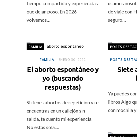
tiempo compartido y experiencias
usamos nosotr
que dejan poso. En 2026
de viaje con
volvemos…
seguro…
FAMILIA
POSTS DESTA
FAMILIA
ENERO 30, 2022
POSTS DESTA
El aborto espontáneo y
Siete 
yo (buscando
respuestas)
Ya puedes con
libros Algo q
Si tienes abortos de repetición y te
con mochila y
encuentras en un callejón sin
salida, te cuento mi experiencia.
No estás sola.…
POSTS DESTA