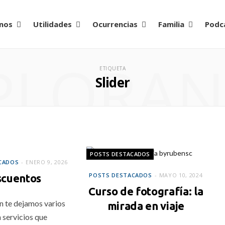
nos
Utilidades
Ocurrencias
Familia
Podc
PLORA
ETIQUETA
Slider
CADOS
POSTS DESTACADOS
CADOS
ENERO 9, 2026
POSTS DESTACADOS
MAYO 10, 2024
cuentos
Curso de fotografía: la
n te dejamos varios
mirada en viaje
 servicios que