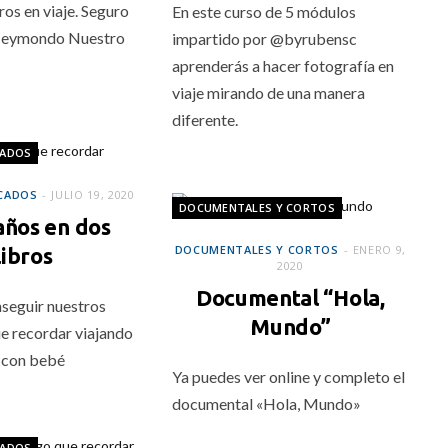
os en viaje. Seguro
En este curso de 5 módulos
 Heymondo Nuestro
impartido por @byrubensc
aprenderás a hacer fotografía en
viaje mirando de una manera
diferente.
CADOS
CADOS
JULIO 19, 2020
DOCUMENTALES Y CORTOS
años en dos
DOCUMENTALES Y CORTOS
ENERO 9,
libros
2020
Documental “Hola,
seguir nuestros
Mundo”
ue recordar viajando
 con bebé
Ya puedes ver online y completo el
documental «Hola, Mundo»
CADOS