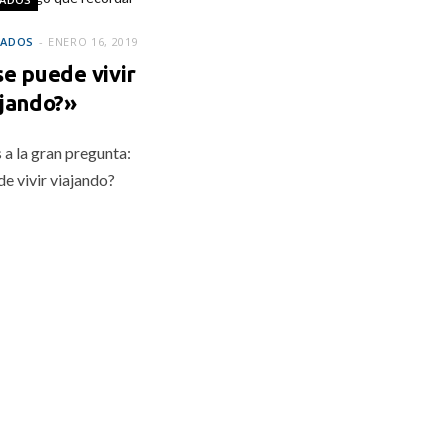
CADOS
ENERO 16, 2019
e puede vivir
ajando?»
 la gran pregunta:
e vivir viajando?