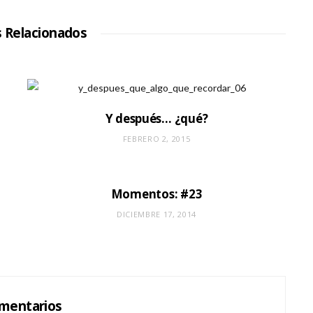
i
o
W
s Relacionados
e
b
Y después… ¿qué?
FEBRERO 2, 2015
Momentos: #23
DICIEMBRE 17, 2014
mentarios