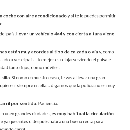
un coche con aire acondicionado
y si te lo puedes permitir
o.
del país,
llevar un vehículo 4×4 y con cierta altura viene
as están muy acordes al tipo de calzada o vía
y, como
ido a ver el país… lo mejor es relajarse viendo el paisaje.
idad tanto fijos, como móviles.
silla
. Si como en nuestro caso, te vas a llevar una gran
uiere ir siempre en ella… digamos que la policía no es muy
carril por sentido
. Paciencia.
s o unen grandes ciudades,
es muy habitual la circulación
se ya que antes o después habrá una buena recta para
egundo carril.