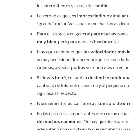
los intermitentes y la caja de cambios.
La verdad es que,
es imprescindible alquilar 
“grande”, mejor. Vas a pasar muchas horas dentr
Para el Kruger, y en general para muchas zonas 
muy bien
, pero para nada es fundamental.
Hay que reconocer que
las velocidades máxim
no hay necesidad de correr porque, recuerda, has 
Además, a veces, podrás ver controles de veloc
Si llevas bebé, te saldrá de dentro pedir una 
cantidad de kilómetros encima y al pequeño no q
rigurosa al respecto.
Normalmente,
las carreteras son solo de un 
En las carreteras importantes que cruzan el paí
de muchos camiones
. No hay que desesperar
adelantar o una subida en la que se habilita un s