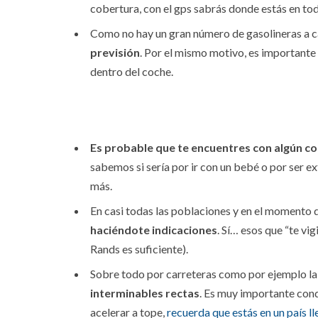
cobertura, con el gps sabrás donde estás en t
Como no hay un gran número de gasolineras a 
previsión
. Por el mismo motivo, es importante
dentro del coche.
Es probable que te encuentres con algún con
sabemos si sería por ir con un bebé o por ser ex
más.
En casi todas las poblaciones y en el momento 
haciéndote indicaciones
. Sí… esos que “te vig
Rands es suficiente).
Sobre todo por carreteras como por ejemplo la
interminables rectas
. Es muy importante con
acelerar a tope,
recuerda que estás en un país ll