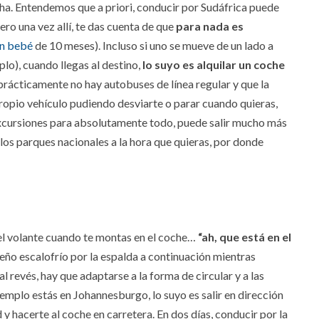
cha. Entendemos que a priori, conducir por Sudáfrica puede
Pero una vez allí, te das cuenta de que
para nada es
n bebé
de 10 meses). Incluso si uno se mueve de un lado a
lo), cuando llegas al destino,
lo suyo es alquilar un coche
prácticamente no hay autobuses de línea regular y que la
ropio vehículo pudiendo desviarte o parar cuando quieras,
xcursiones para absolutamente todo, puede salir mucho más
os parques nacionales a la hora que quieras, por donde
el volante cuando te montas en el coche…
“ah, que está en el
eño escalofrío por la espalda a continuación mientras
l revés, hay que adaptarse a la forma de circular y a las
jemplo estás en Johannesburgo, lo suyo es salir en dirección
 y hacerte al coche en carretera. En dos días, conducir por la