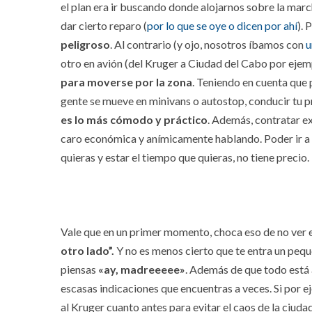
el plan era ir buscando donde alojarnos sobre la mar
dar cierto reparo (
por lo que se oye o dicen por ahí
). 
peligroso
. Al contrario (y ojo, nosotros íbamos con
u
otro en avión (del Kruger a Ciudad del Cabo por ejemp
para moverse por la zona
. Teniendo en cuenta que 
gente se mueve en minivans o autostop, conducir tu p
es lo más cómodo y práctico
. Además, contratar e
caro económica y anímicamente hablando. Poder ir a l
quieras y estar el tiempo que quieras, no tiene precio.
Vale que en un primer momento, choca eso de no ver 
otro lado”.
Y no es menos cierto que te entra un pequ
piensas
«ay, madreeeee»
. Además de que todo está a
escasas indicaciones que encuentras a veces. Si por e
al Kruger cuanto antes para evitar el caos de la ciudad