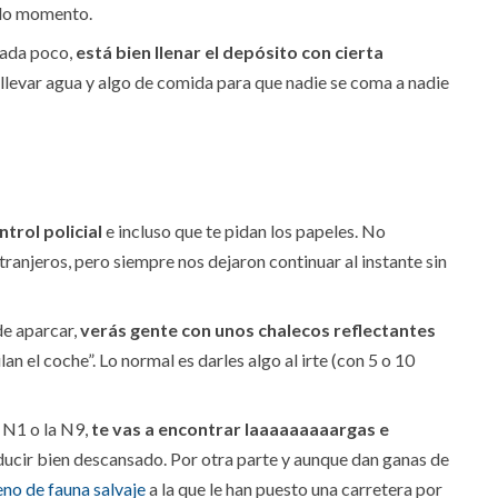
odo momento.
cada poco,
está bien llenar el depósito con cierta
 llevar agua y algo de comida para que nadie se coma a nadie
trol policial
e incluso que te pidan los papeles. No
tranjeros, pero siempre nos dejaron continuar al instante sin
de aparcar,
verás gente con unos chalecos reflectantes
ilan el coche”. Lo normal es darles algo al irte (con 5 o 10
 N1 o la N9,
te vas a encontrar laaaaaaaaargas e
ducir bien descansado. Por otra parte y aunque dan ganas de
eno de fauna salvaje
a la que le han puesto una carretera por