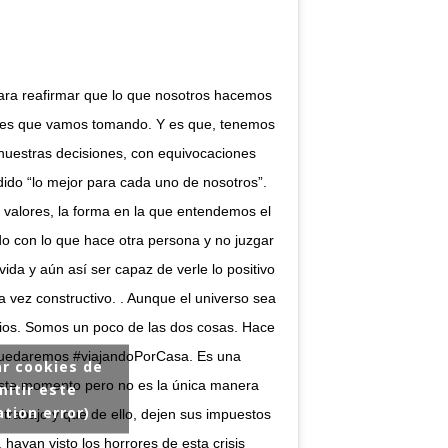
para reafirmar que lo que nosotros hacemos
iones que vamos tomando. Y es que, tenemos
nuestras decisiones, con equivocaciones
dido “lo mejor para cada uno de nosotros”.
 valores, la forma en la que entendemos el
 con lo que hace otra persona y no juzgar
ida y aún así ser capaz de verle lo positivo
a vez constructivo. . Aunque el universo sea
ios. Somos un poco de las dos cosas. Hace
uedaremos #viajandoPorCasa. Es una
ar cookies de
este momento pero no es la única manera
itir este
tion error)
 trabajo y que de ello, dejen sus impuestos
ayan visto los horrores de esta crisis