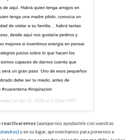
jos de aquí. Habrá quien tenga amigos en
 quien tenga una madre piloto, conozca un
dad de visitar a su familia… habrá tantas
 eso, desde aquí nos gustaría pediros y
ho mejores si invertimos energía en pensar
legres juicios sobre lo que hacen los
Si somos capaces de darnos cuenta que
a será un gran paso. Uno de esos pequeños
brado debe ser tu miedo, antes de
on #cuarentena #inspiracion
ordar) on
Apr 21, 2020 at 2:15am PDT
e reactivaremos
(aunque nos ayudasteis con vuestras
ronavirus)
y en su lugar, aprovechamos para ponernos a
la luz:
«algo que recordar viajando con mochila»
(sobre