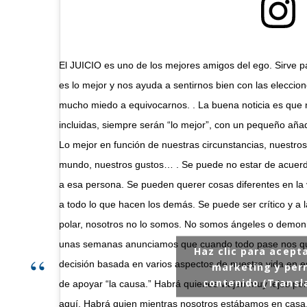
El JUICIO es uno de los mejores amigos del ego. Sirve 
es lo mejor y nos ayuda a sentirnos bien con las elecc
mucho miedo a equivocarnos. . La buena noticia es que 
incluidas, siempre serán “lo mejor”, con un pequeño aña
Lo mejor en función de nuestras circunstancias, nuestros
mundo, nuestros gustos… . Se puede no estar de acuerdo
a esa persona. Se pueden querer cosas diferentes en la v
a todo lo que hacen los demás. Se puede ser crítico y a l
polar, nosotros no lo somos. No somos ángeles o demon
unas semanas anunciamos que cuando todo pase nos q
Haz clic para acept
decisión basada en varios aspectos de nuestra vida en 
marketing y perm
contenido (Transla
de apoyar “la causa.” Habrá quienes viajen muy lejos por
aquí. Habrá quien mientras nosotros estábamos en casa, h