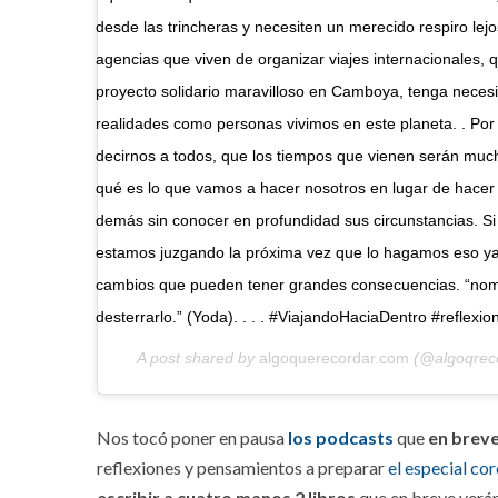
desde las trincheras y necesiten un merecido respiro le
agencias que viven de organizar viajes internacionales,
proyecto solidario maravilloso en Camboya, tenga necesi
realidades como personas vivimos en este planeta. . Por
decirnos a todos, que los tiempos que vienen serán muc
qué es lo que vamos a hacer nosotros en lugar de hacer a
demás sin conocer en profundidad sus circunstancias. 
estamos juzgando la próxima vez que lo hagamos eso y
cambios que pueden tener grandes consecuencias. “nom
desterrarlo.” (Yoda). . . . #ViajandoHaciaDentro #reflexi
A post shared by
algoquerecordar.com
(@algoqrec
Nos tocó poner en pausa
los podcasts
que
en brev
reflexiones y pensamientos a preparar
el especial co
escribir a cuatro manos 2 libros
que en breve verán 