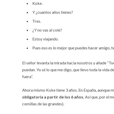
Koke.
Y ¿cuantos años tienes?
Tres.
¿Y no vas al cole?
Estoy viajando.
Pues eso es lo mejor que puedes hacer amigo, te
El señor levanta la mirada hacia nosotros y añade “To
puedan. Yo sé lo que me digo, que llevo toda la vida d
fuera”.
Ahora mismo Koke tiene 3 años. En España, aunque 
obligatoria a partir de los 6 años.
Así que, por el 
comillas de las grandes).