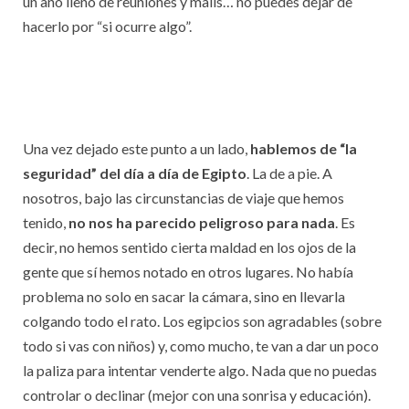
un año lleno de reuniones y mails… no puedes dejar de
hacerlo por “si ocurre algo”.
Una vez dejado este punto a un lado,
hablemos de “la
seguridad” del día a día de Egipto
. La de a pie. A
nosotros, bajo las circunstancias de viaje que hemos
tenido,
no nos ha parecido peligroso para nada
. Es
decir, no hemos sentido cierta maldad en los ojos de la
gente que sí hemos notado en otros lugares. No había
problema no solo en sacar la cámara, sino en llevarla
colgando todo el rato. Los egipcios son agradables (sobre
todo si vas con niños) y, como mucho, te van a dar un poco
la paliza para intentar venderte algo. Nada que no puedas
controlar o declinar (mejor con una sonrisa y educación).