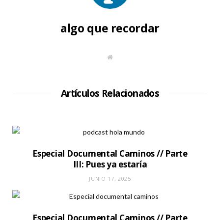
algo que recordar
S
i
t
i
o
W
Artículos Relacionados
e
b
Especial Documental Caminos // Parte
III: Pues ya estaría
JUNIO 17, 2025
Especial Documental Caminos // Parte