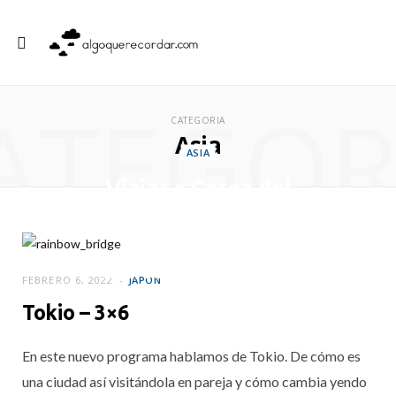
ATEGOR
CATEGORIA
Asia
ASIA
Viajar a Corea del
Sur en familia: guía
práctica,
curiosidades y qué
FEBRERO 6, 2022
JAPÓN
ver con niños
Tokio – 3×6
FEBRERO 12, 2026
En este nuevo programa hablamos de Tokio. De cómo es
una ciudad así visitándola en pareja y cómo cambia yendo