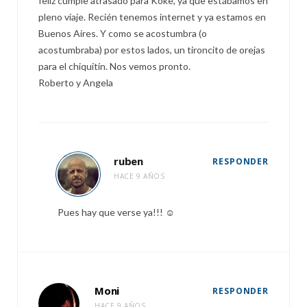
feliz cumple atrasado para Koke, ya que estábamos en
pleno viaje. Recién tenemos internet y ya estamos en
Buenos Aires. Y como se acostumbra (o
acostumbraba) por estos lados, un tironcito de orejas
para el chiquitín. Nos vemos pronto.
Roberto y Angela
ruben
RESPONDER
HACE 9 AÑOS
Pues hay que verse ya!!! ☺️
Moni
RESPONDER
HACE 9 AÑOS