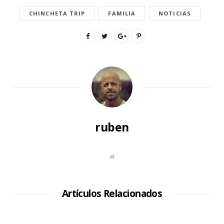
CHINCHETA TRIP
FAMILIA
NOTICIAS
ruben
S
i
t
i
o
W
Artículos Relacionados
e
b