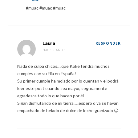
#muac #muac #muac
Laura
RESPONDER
HACE 9 AÑOS
Nada de culpa chicos….que Koke tendrá muchos
cumples con su Flia en España!
Su primer cumple ha molado por lo cuentan y el podrá
leer este post cuando sea mayor, seguramente
agradezca todo lo que hacen por él.
Sigan disfrutando de mi tierra…..espero q ya se hayan
empachado de helado de dulce de leche granizado 😉