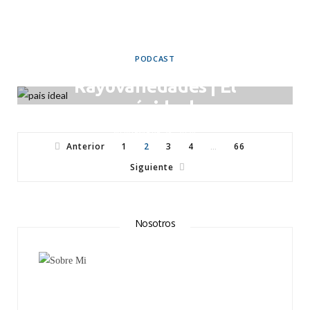
PODCAST
Rayovariedades | El
país ideal
NOVIEMBRE 28, 2024
Anterior
1
2
3
4
66
…
Siguiente
Nosotros