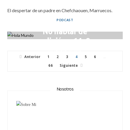
El despertar de un padre en Chefchaouen, Marruecos.
PODCAST
No hablar de
religión – 14×9
DICIEMBRE 29, 2023
Anterior
1
2
3
4
5
6
…
66
Siguiente
Nosotros