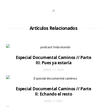
S
i
t
i
o
W
Artículos Relacionados
e
b
Especial Documental Caminos // Parte
III: Pues ya estaría
JUNIO 17, 2025
Especial Documental Caminos // Parte
II: Echando el resto
ABRIL 7, 2025