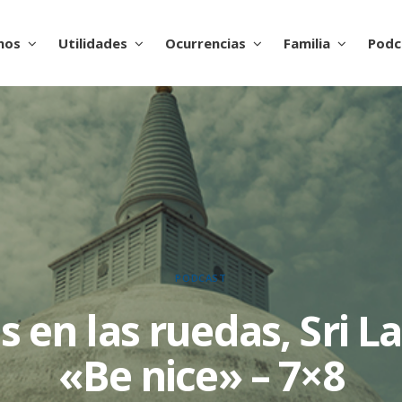
nos
Utilidades
Ocurrencias
Familia
Podc
PODCAST
s en las ruedas, Sri L
«Be nice» – 7×8