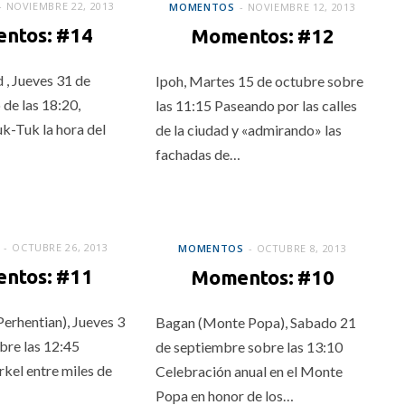
NOVIEMBRE 22, 2013
MOMENTOS
NOVIEMBRE 12, 2013
ntos: #14
Momentos: #12
 , Jueves 31 de
Ipoh, Martes 15 de octubre sobre
 de las 18:20,
las 11:15 Paseando por las calles
k-Tuk la hora del
de la ciudad y «admirando» las
fachadas de…
MOMENTOS
OCTUBRE 26, 2013
MOMENTOS
OCTUBRE 8, 2013
ntos: #11
Momentos: #10
Perhentian), Jueves 3
Bagan (Monte Popa), Sabado 21
bre las 12:45
de septiembre sobre las 13:10
kel entre miles de
Celebración anual en el Monte
Popa en honor de los…