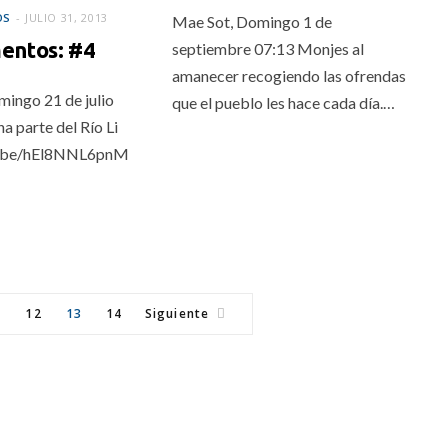
OS
JULIO 31, 2013
Mae Sot, Domingo 1 de
ntos: #4
septiembre 07:13 Monjes al
amanecer recogiendo las ofrendas
ingo 21 de julio
que el pueblo les hace cada día.…
a parte del Río Li
tu.be/hEl8NNL6pnM
1
12
13
14
Siguiente