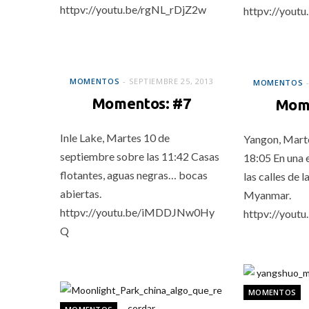
httpv://youtu.be/rgNL_rDjZ2w
httpv://yout
MOMENTOS
MOMENTOS
MOMENTOS
SEPTIEMBRE 25, 2013
MOMENTOS
Momentos: #7
Mome
Inle Lake, Martes 10 de
Yangon, Mart
septiembre sobre las 11:42 Casas
18:05 En una 
flotantes, aguas negras… bocas
las calles de l
abiertas.
Myanmar.
httpv://youtu.be/iMDDJNw0Hy
httpv://yout
Q
MOMENTOS