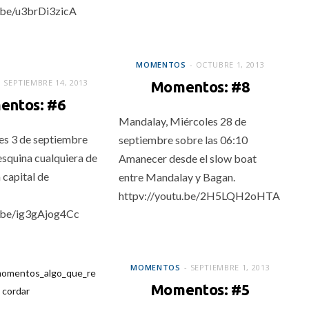
u.be/u3brDi3zicA
MOMENTOS
MOMENTOS
OCTUBRE 1, 2013
SEPTIEMBRE 14, 2013
Momentos: #8
ntos: #6
Mandalay, Miércoles 28 de
es 3 de septiembre
septiembre sobre las 06:10
esquina cualquiera de
Amanecer desde el slow boat
a capital de
entre Mandalay y Bagan.
httpv://youtu.be/2H5LQH2oHTA
u.be/ig3gAjog4Cc
MOMENTOS
MOMENTOS
SEPTIEMBRE 1, 2013
Momentos: #5