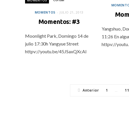
MOMENTOS
MOMENT
MOMENTOS
JULIO 21, 2013
Mome
Momentos: #3
Yangshuo, Dom
Moonlight Park, Domingo 14 de
11:26 En algun
julio 17:30h Yangyue Street
httpv://you
httpv://youtu.be/45JSaxQXcAI
Anterior
1
1
…