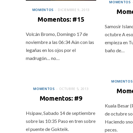
MOMENTOS
MOMENTOS
DICIEMBRE 9, 2013
Mome
Momentos: #15
Samosir Island
Volcán Bromo, Domingo 17 de
octubre A eso
noviembre a las 06:34 Aún con las
empieza en Tu
legañas en los ojos por el
baño de…
madrugón… no…
MOMENTOS
MOMENTOS
MOMENTOS
MOMENTOS
OCTUBRE 5, 2013
Mome
Momentos: #9
Kuala Besar (
Hsipaw, Sabado 14 de septiembre
de octubre so
sobre las 10:35 Paso en tren sobre
Haciendo snor
el puente de Gokteik.
peces.