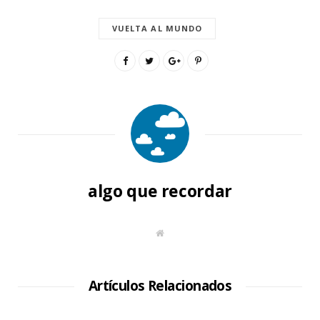
VUELTA AL MUNDO
algo que recordar
S
i
t
i
o
W
Artículos Relacionados
e
b