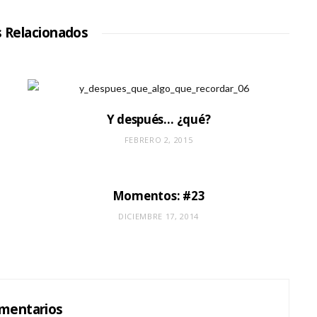
i
o
W
s Relacionados
e
b
Y después… ¿qué?
FEBRERO 2, 2015
Momentos: #23
DICIEMBRE 17, 2014
mentarios