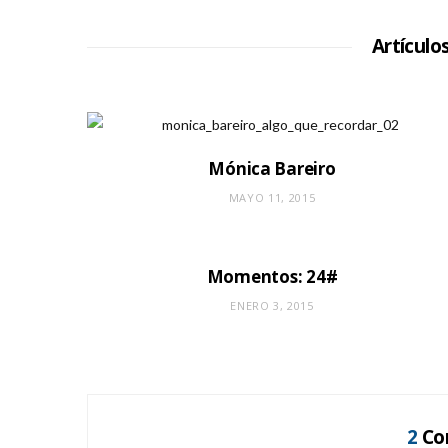
Artículo
Mónica Bareiro
MAYO 11, 2015
Momentos: 24#
ENERO 3, 2015
2
Co