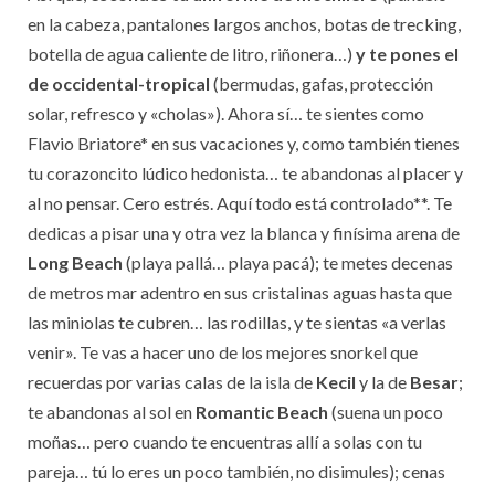
en la cabeza, pantalones largos anchos, botas de trecking,
botella de agua caliente de litro, riñonera…)
y te pones el
de occidental-tropical
(bermudas, gafas, protección
solar, refresco y «cholas»). Ahora sí… te sientes como
Flavio Briatore* en sus vacaciones y, como también tienes
tu corazoncito lúdico hedonista… te abandonas al placer y
al no pensar. Cero estrés. Aquí todo está controlado**. Te
dedicas a pisar una y otra vez la blanca y finísima arena de
Long Beach
(playa pallá… playa pacá); te metes decenas
de metros mar adentro en sus cristalinas aguas hasta que
las miniolas te cubren… las rodillas, y te sientas «a verlas
venir». Te vas a hacer uno de los mejores snorkel que
recuerdas por varias calas de la isla de
Kecil
y la de
Besar
;
te abandonas al sol en
Romantic Beach
(suena un poco
moñas… pero cuando te encuentras allí a solas con tu
pareja… tú lo eres un poco también, no disimules); cenas