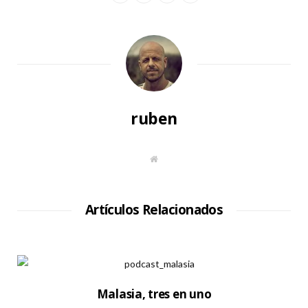
ruben
S
i
t
i
o
W
Artículos Relacionados
e
b
Malasia, tres en uno