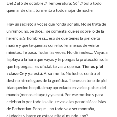
Del 2 al 5 de octubre // Temperatura: 36º // Sol a todo
quemar de día… tormenta a todo mojar de noche.
Hay un secreto a voces que ronda por ahí. No se trata de
un rumor, no. Se dice… se comenta, que es sobre lo de la
herencia. Sí hombre sí… eso de que tienes la piel de tu
madre y que te quemas con el sol en menos de veinte
minutos. Te pasa. Todas las veces. No disimules… Vayas a
la playa a la hora que vayas y te pongas la protección solar
que te pongas… es oficial: te vas a quemar.
Tienes piel
«clase C» y ya está
. A-sú-me-lo. No luches contra el
destino ni reniegues de la genética. Tienes un tono de piel
blanquecino hospital muy apreciado en varios países del
mundo (menos el tuyo) y ya está. Por ese motivo y para
celebrarlo por todo lo alto, te vas a las paradisiácas islas
de Perhentian. Porque… no todo va a ser montaña,
ciudades y barro en esta vuelta al mundo, ¿no?