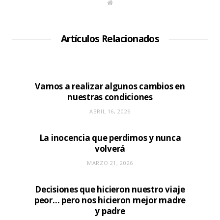
S
i
t
i
o
W
Artículos Relacionados
e
b
Vamos a realizar algunos cambios en
nuestras condiciones
ABRIL 16, 2026
La inocencia que perdimos y nunca
volverá
MARZO 21, 2026
Decisiones que hicieron nuestro viaje
peor… pero nos hicieron mejor madre
y padre