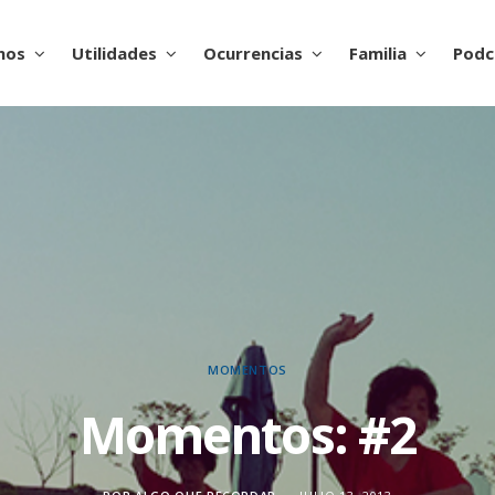
nos
Utilidades
Ocurrencias
Familia
Podc
MOMENTOS
Momentos: #2