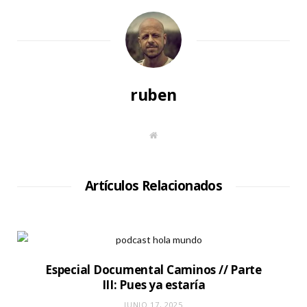
ruben
S
i
t
i
o
W
Artículos Relacionados
e
b
Especial Documental Caminos // Parte
III: Pues ya estaría
JUNIO 17, 2025