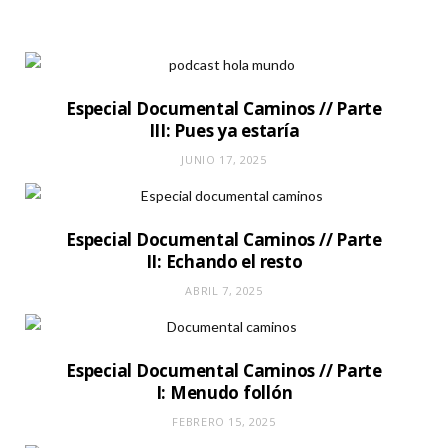
b
Especial Documental Caminos // Parte
III: Pues ya estaría
JUNIO 17, 2025
Especial Documental Caminos // Parte
II: Echando el resto
ABRIL 7, 2025
Especial Documental Caminos // Parte
I: Menudo follón
FEBRERO 15, 2025