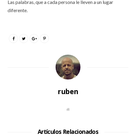
Las palabras, que a cada persona le lleven a un lugar
diferente.
ruben
S
i
t
i
o
W
Artículos Relacionados
e