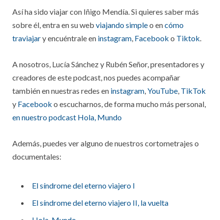
Así ha sido viajar con Iñigo Mendía. Si quieres saber más
sobre él, entra en su web
viajando simple
o en
cómo
traviajar
y encuéntrale en
instagram
,
Facebook
o
Tikt
ok
.
A nosotros, Lucía Sánchez y Rubén Señor, presentadores y
creadores de este podcast, nos puedes acompañar
también en nuestras redes en
instagram
,
YouTube
,
TikTok
y
Facebook
o escucharnos, de forma mucho más personal,
en nuestro podcast Hola, Mundo
Además, puedes ver alguno de nuestros cortometrajes o
documentales:
El síndrome del eterno viajero I
El síndrome del eterno viajero II, la vuelta
Hola, Mundo