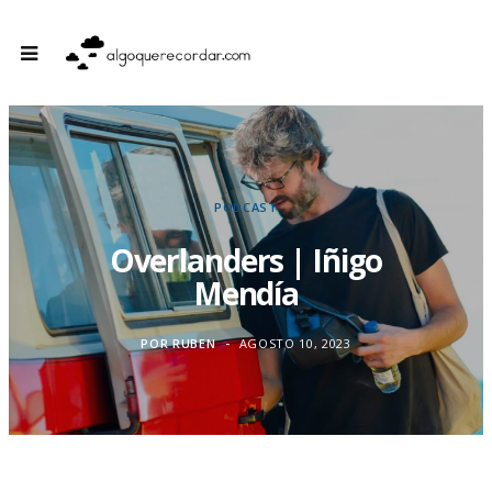
PODCAST
Overlanders | Iñigo
Mendía
POR
RUBEN
AGOSTO 10, 2023