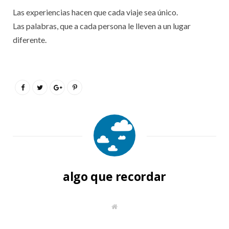
Las experiencias hacen que cada viaje sea único.
Las palabras, que a cada persona le lleven a un lugar
diferente.
algo que recordar
S
i
t
i