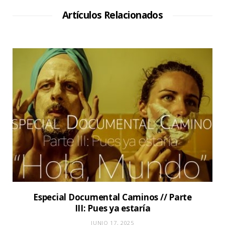
o
W
Artículos Relacionados
e
b
Especial Documental Caminos // Parte
III: Pues ya estaría
JUNIO 17, 2025