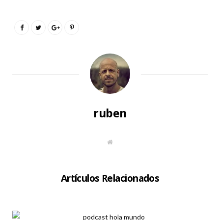
ruben
S
i
t
i
o
W
Artículos Relacionados
e
b