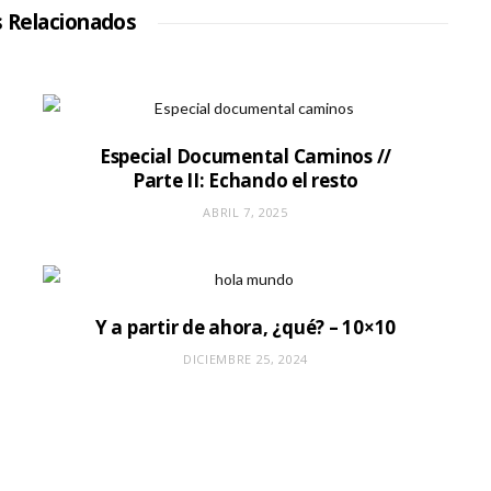
W
s Relacionados
e
b
Especial Documental Caminos //
Parte II: Echando el resto
ABRIL 7, 2025
Y a partir de ahora, ¿qué? – 10×10
DICIEMBRE 25, 2024