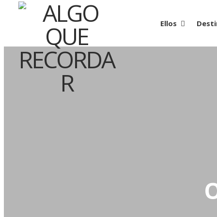
Ellos
Desti
O