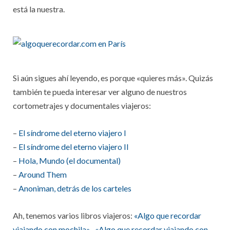
está la nuestra.
Si aún sigues ahí leyendo, es porque «quieres más». Quizás
también te pueda interesar ver alguno de nuestros
cortometrajes y documentales viajeros:
–
El síndrome del eterno viajero I
–
El síndrome del eterno viajero II
–
Hola, Mundo (el documental)
–
Around Them
–
Anoniman, detrás de los carteles
Ah, tenemos varios libros viajeros:
«Algo que recordar
viajando con mochila»
,
«Algo que recordar viajando con