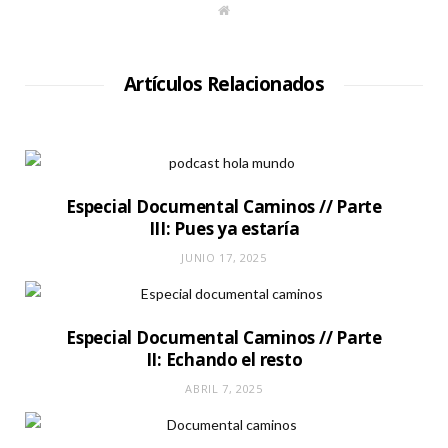
S
i
t
i
o
W
Artículos Relacionados
e
b
Especial Documental Caminos // Parte
III: Pues ya estaría
JUNIO 17, 2025
Especial Documental Caminos // Parte
II: Echando el resto
ABRIL 7, 2025