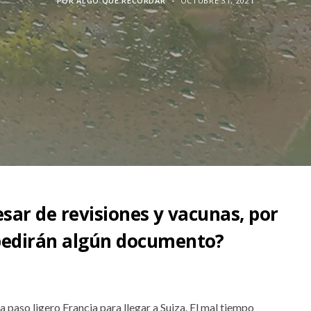
POR
ALGO QUE RECORDAR
OCTUBRE 31, 2021
esar de revisiones y vacunas, por
 pedirán algún documento?
 a paso ligero Francia para llegar a Suiza. El mal tiempo