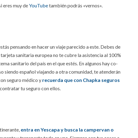
 si eres muy de
YouTube
también podrás «vernos».
stás pensando en hacer un viaje parecido a este. Debes de
tarjeta sanitaria europea no te cubre la asistencia al 100%
stema sanitario del país en el que estés. En algunos hay co-
uso siendo español viajando a otra comunidad, te atenderán
 con seguro médico y
recuerda que con Chapka seguros
ntratar tu seguro con ellos.
itinerante,
entra en Yescapa y busca la campervan o
aurante y transporte todo en uno. Siempre con tus cosas a