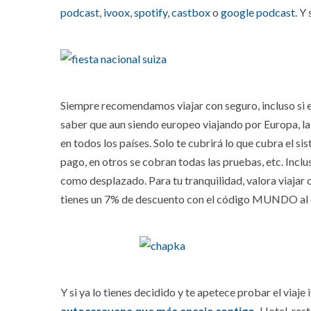
podcast
,
ivoox
,
spotify
,
castbox
o
google podcast
. Y
Siempre recomendamos viajar con seguro, incluso si e
saber que aun siendo europeo viajando por Europa, la 
en todos los países. Solo te cubrirá lo que cubra el si
pago, en otros se cobran todas las pruebas, etc. Incl
como desplazado. Para tu tranquilidad, valora viajar
tienes un 7% de descuento con el código MUNDO al co
Y si ya lo tienes decidido y te apetece probar el viaje 
autocaravana que más encaje contigo.
Hotel, rest