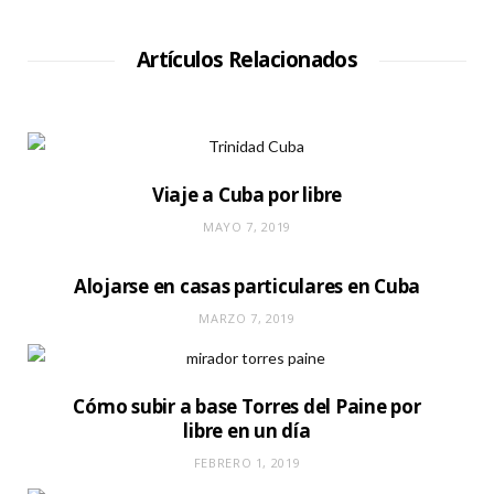
t
i
o
W
Artículos Relacionados
e
b
Viaje a Cuba por libre
MAYO 7, 2019
Alojarse en casas particulares en Cuba
MARZO 7, 2019
Cómo subir a base Torres del Paine por
libre en un día
FEBRERO 1, 2019