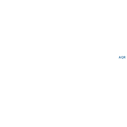
AQR
Documental
Su
NOVI