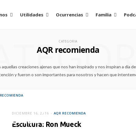
nos
Utilidades
Ocurrencias
Familia
Podc
ATEGOR
CATEGORIA
AQR recomienda
aquellas creaciones ajenas que nos han inspirado y nos inspiran a día d
atención y fueron o son importantes para nosotros y hacen que intentem
 RECOMIENDA
rquesta Típica
DICIEMBRE 16, 2016
AQR RECOMIENDA
dez Fierro
Escultura: Ron Mueck
ERO 1, 2017