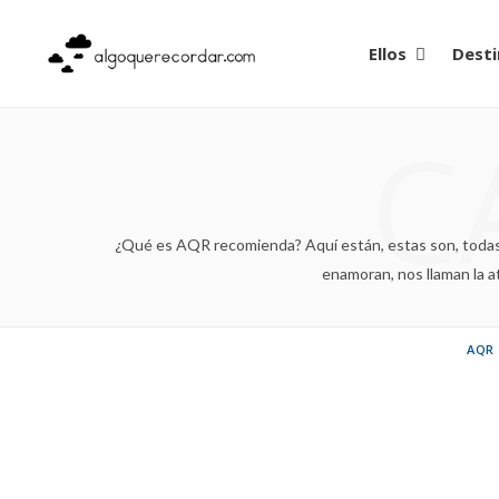
Ellos
Desti
C
¿Qué es AQR recomienda? Aquí están, estas son, todas 
enamoran, nos llaman la 
AQR
Música: o
Fernán
EN