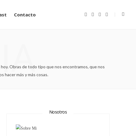
ast
Contacto
F
T
I
Y
a
w
n
o
c
i
s
u
e
t
t
T
b
t
a
u
IA
o
e
g
b
o
r
r
e
k
a
m
e hoy. Obras de todo tipo que nos encontramos, que nos
os hacer más y más cosas.
Nosotros