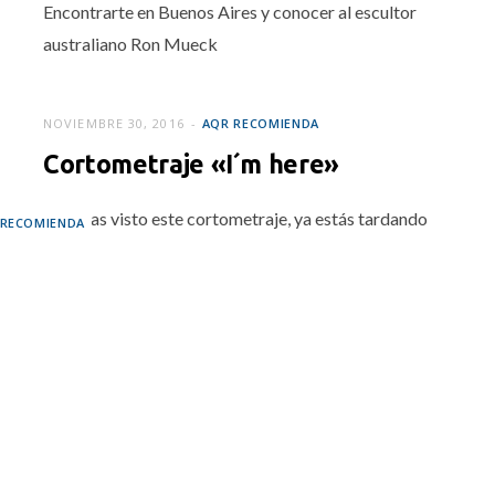
Encontrarte en Buenos Aires y conocer al escultor
australiano Ron Mueck
NOVIEMBRE 30, 2016
AQR RECOMIENDA
Cortometraje «I´m here»
Si no has visto este cortometraje, ya estás tardando
 RECOMIENDA
: Searching for
garman
EMBRE 7, 2016