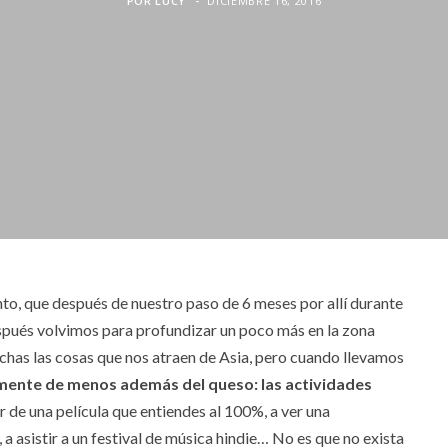
POR
LUCY
DICIEMBRE 16, 2016
nto, que después de nuestro paso de 6 meses por allí durante
spués volvimos para profundizar un poco más en la zona
has las cosas que nos atraen de Asia, pero cuando llevamos
mente de menos además del queso: las actividades
ar de una película que entiendes al 100%, a ver una
 a asistir a un festival de música hindie… No es que no exista