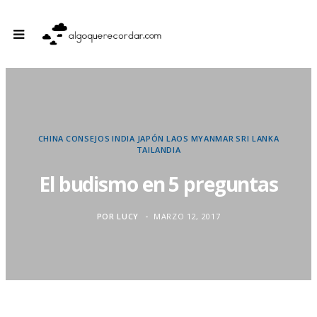
CHINA
CONSEJOS
INDIA
JAPÓN
LAOS
MYANMAR
SRI LANKA
TAILANDIA
El budismo en 5 preguntas
POR
LUCY
MARZO 12, 2017