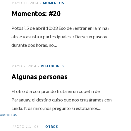
MAYO 11, 2014
MOMENTOS
Momentos: #20
Potosí, 5 de abril 10:03 Eso de «entrar en la mina»
atrae y asusta a partes iguales. «Darse un paseo»
durante dos horas, no…
MAYO 2, 2014
REFLEXIONES
Algunas personas
El otro día comprando fruta en un copetín de
Paraguay, el destino quiso que nos cruzáramos con
Linda. Nos miró, nos preguntó si estábamos…
OMENTOS
tos: #19
MARZO 22, 2014
OTROS