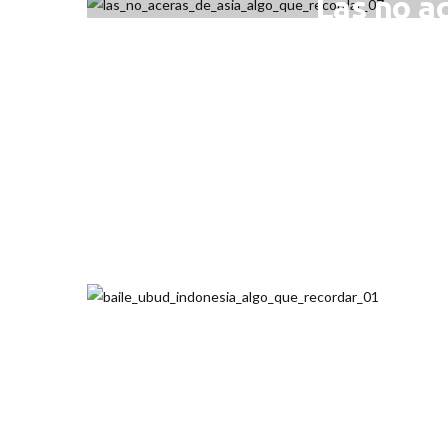
Las no a
ENE