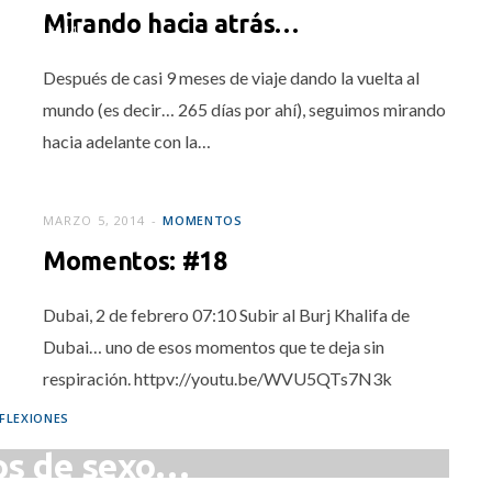
Mirando hacia atrás…
ZO 26, 2014
Después de casi 9 meses de viaje dando la vuelta al
mundo (es decir… 265 días por ahí), seguimos mirando
hacia adelante con la…
MARZO 5, 2014
MOMENTOS
Momentos: #18
Dubai, 2 de febrero 07:10 Subir al Burj Khalifa de
Dubai… uno de esos momentos que te deja sin
respiración. httpv://youtu.be/WVU5QTs7N3k
FLEXIONES
s de sexo…