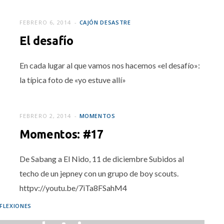
RZO 4, 2014
FEBRERO 6, 2014
CAJÓN DESASTRE
El desafío
En cada lugar al que vamos nos hacemos «el desafío»:
la típica foto de «yo estuve allí»
FEBRERO 2, 2014
MOMENTOS
Momentos: #17
De Sabang a El Nido, 11 de diciembre Subidos al
techo de un jepney con un grupo de boy scouts.
httpv://youtu.be/7iTa8FSahM4
FLEXIONES