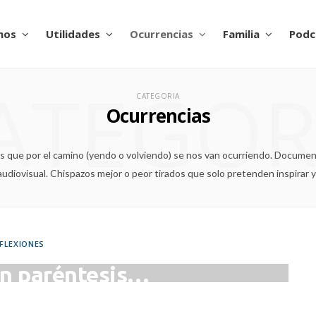
nos
Utilidades
Ocurrencias
Familia
Podc
ATEGOR
CATEGORIA
Ocurrencias
que por el camino (yendo o volviendo) se nos van ocurriendo. Documental
audiovisual. Chispazos mejor o peor tirados que solo pretenden inspirar y 
FLEXIONES
n paréntesis…
YO 13, 2014