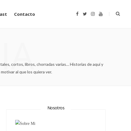
ast
Contacto
F
T
I
Y
a
w
n
o
c
i
s
u
e
t
t
T
b
t
a
u
IA
o
e
g
b
o
r
r
e
k
a
m
es, cortos, libros, chorradas varias… Historias de aquí y
motivar al que los quiera ver.
Nosotros