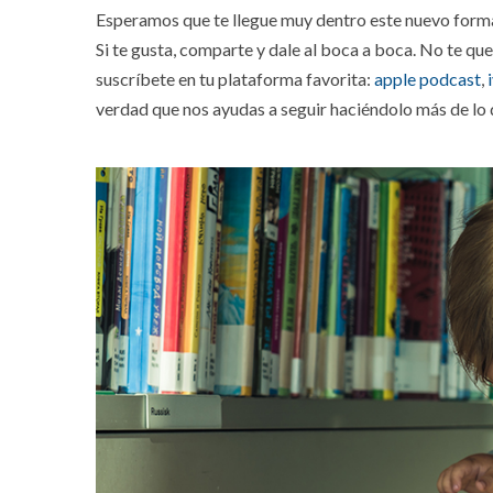
Esperamos que te llegue muy dentro este nuevo format
Si te gusta, comparte y dale al boca a boca. No te que
suscríbete en tu plataforma favorita:
apple podcast
,
verdad que nos ayudas a seguir haciéndolo más de lo 