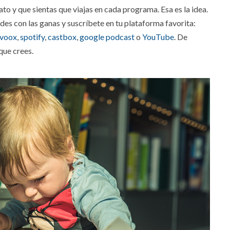
o y que sientas que viajas en cada programa. Esa es la idea.
des con las ganas y suscríbete en tu plataforma favorita:
ivoox
,
spotify
,
castbox
,
google podcast
o
YouTube
. De
que crees.