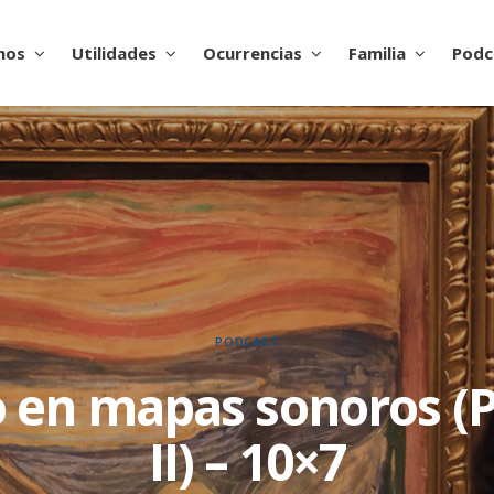
nos
Utilidades
Ocurrencias
Familia
Podc
PODCAST
 en mapas sonoros (
II) – 10×7