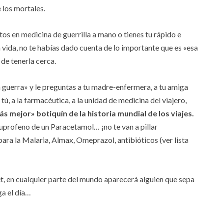
 los mortales.
os en medicina de guerrilla a mano o tienes tu rápido e
 vida, no te habías dado cuenta de lo importante que es «esa
de tenerla cerca.
a guerra» y le preguntas a tu madre-enfermera, a tu amiga
ú, a la farmacéutica, a la unidad de medicina del viajero,
s mejor» botiquín de la historia mundial de los viajes.
buprofeno de un Paracetamol… ¡no te van a pillar
 para la Malaria, Almax, Omeprazol, antibióticos (ver lista
et, en cualquier parte del mundo aparecerá alguien que sepa
ga el día…