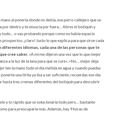
 mano al ponerla donde no debía, ese perro callejero que se
ia por dentro y te ensucia por fuera… Abres el botiquín y
mas todo… o vas probando porque como no había espacio
los prospectos, ¡claro! Justo lo que explica para que sirve cada
n diferentes idiomas, cada una de las personas que te
 que cree saber.
«A mí me dijeron una vez que lo que mejor
anza a la luz de la luna para que se cure». «No… mejor deja
«Mejor ten la mano todo el día metida en agua y cuando puedas
ponerte una tirita ya iba a ser suficiente, recuerdas ese día
sar hasta tres cremas diferentes del botiquín para descubrir
te y lo rápido que se solucionaría todo pero… bastante
como para preocuparla más. Además, hay 9 horas de