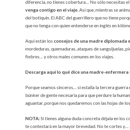
diferencia, no tienes cobertura… No sólo necesitas el
venga contigo en el viaje
. Así que, mientras se anim
del botiquín. El ABC del guerrillero que no tiene porq
que no tenga con quien entenderse en inglés en kilóme
Aquí están los
consejos de una madre diplomada 
mordeduras, quemaduras, ataques de sanguijuelas, pic
fiebres… y otros males comunes en los viajes.
Descarga aquí lo qué dice una madre-enfermer
Porque seamos sinceros… si estalla la tercera guerra 
búnker de gente necesaria para que perdure la human
aguantar, porque nos quedaremos con las hojas de lo
NOTA:
Si tienes alguna duda concreta déjala en los 
te contestará en la mayor brevedad. No te cortes y… 