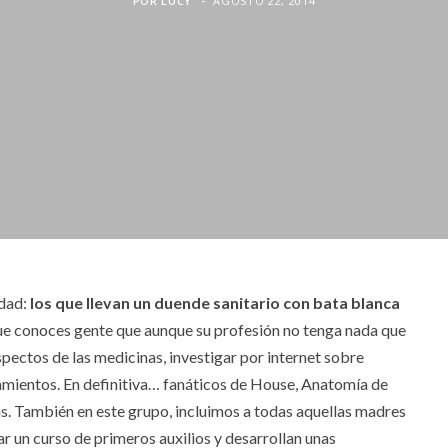
POR
LUCY
AGOSTO 22, 2014
idad:
los que llevan un duende sanitario con bata blanca
e conoces gente que aunque su profesión no tenga nada que
ospectos de las medicinas, investigar por internet sobre
tamientos. En definitiva… fanáticos de House, Anatomía de
s. También en este grupo, incluimos a todas aquellas madres
r un curso de primeros auxilios y desarrollan unas