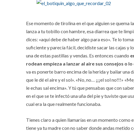
Ese momento de tirolina en el que alguien se quema la
lanza a tu tobillo con hambre, esa diarrea que te limp
dices: «aquí debe de haber algo para eso». Te lo to
suficiente y parecía fácil, decidiste sacar las cajas y 
una de estas pastillas y vendas. Es entonces cuando
e
rodean empieza a lanzar al aire sus consejos o lo
va es ponerte barro encima de la herida y bailar una d
que le dé el aire y el sol». «No, no… ¡¡¡el sol no!!!» 
le echas sal encima». Y tú que pensabas que con saber 
en el que se te infectó una uña del pie y tuviste que u
cual era la que realmente funcionaba.
Tienes claro a quien llamarías en un momento como es
tiene ya tu madre con no saber donde andas metido 