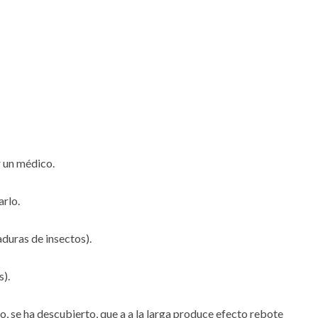
 un médico.
arlo.
duras de insectos).
s).
, se ha descubierto, que a a la larga produce efecto rebote