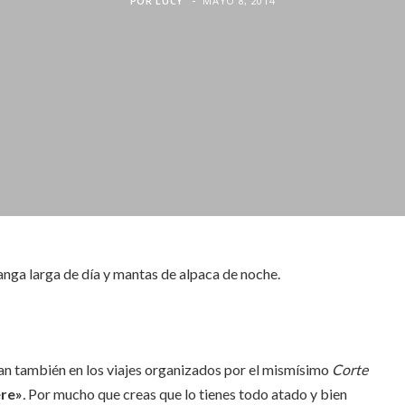
POR
LUCY
MAYO 8, 2014
anga larga de día y mantas de alpaca de noche.
an también en los viajes organizados por el mismísimo
Corte
ere»
.
Por mucho que creas que lo tienes todo atado y bien