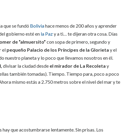
la que se fundó
Bolivia
hace menos de 200 años y aprender
 del gobierno esté en
la Paz
y a ti… te dijeran otra cosa. Días
omer de “almuersito”
con sopa de primero, segundo y
r el
pequeño Palacio de los Príncipes de la Glorieta
y el
 nuestro planeta y lo poco que llevamos nosotros en él.
,
divisar la ciudad desde
el mirador de La Recoleta
y
e ellas también tomadas). Tiempo. Tiempo para, poco a poco
 Ahora mismo estás a 2.750 metros sobre el nivel del mar y te
aís hay que acostumbrarse lentamente. Sin prisas. Los