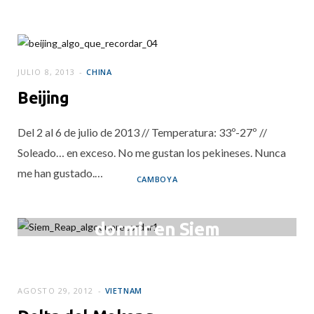
JULIO 8, 2013
CHINA
Beijing
Del 2 al 6 de julio de 2013 // Temperatura: 33º-27º //
Soleado… en exceso. No me gustan los pekineses. Nunca
me han gustado.…
CAMBOYA
Dónde comer y
dormir en Siem
Reap
SEPTIEMBRE 1, 2012
AGOSTO 29, 2012
VIETNAM