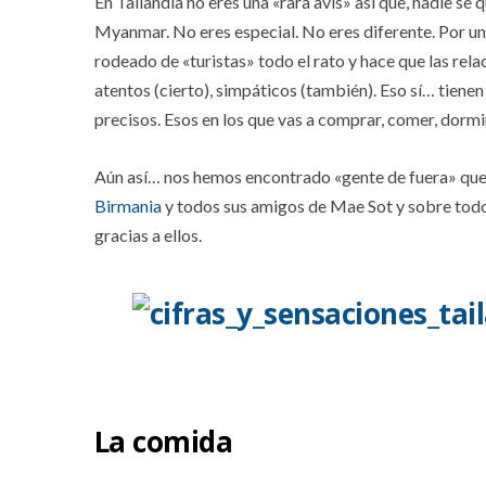
En Tailandia no eres una «rara avis» así que, nadie s
Myanmar. No eres especial. No eres diferente. Por un
rodeado de «turistas» todo el rato y hace que las rela
atentos (cierto), simpáticos (también). Eso sí… tien
precisos. Esos en los que vas a comprar, comer, dormir
Aún así… nos hemos encontrado «gente de fuera» que 
Birmania
y todos sus amigos de Mae Sot y sobre todo
gracias a ellos.
La comida