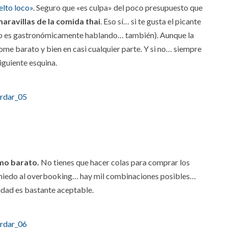
elto loco»
. Seguro que «es culpa» del poco presupuesto que
ravillas de la comida thai
. Eso sí… si te gusta el picante
 no es gastronómicamente hablando… también). Aunque la
come barato y bien en casi cualquier parte. Y si no… siempre
siguiente esquina.
omo barato.
No tienes que hacer colas para comprar los
or miedo al overbooking… hay mil combinaciones posibles…
lidad es bastante aceptable.